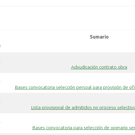
Sumario
n
7
Adxudicación contrato obra
7
Bases convocatoria selección persoal para provisión de of
7
Lista provisional de admitidos no proceso selectivo
7
Bases convocatoria para selección de operario ser