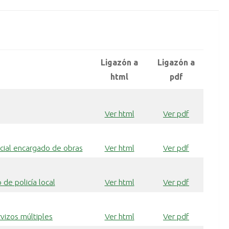
Ligazón a
Ligazón a
html
pdf
Ver html
Ver pdf
icial encargado de obras
Ver html
Ver pdf
 de policía local
Ver html
Ver pdf
vizos múltiples
Ver html
Ver pdf