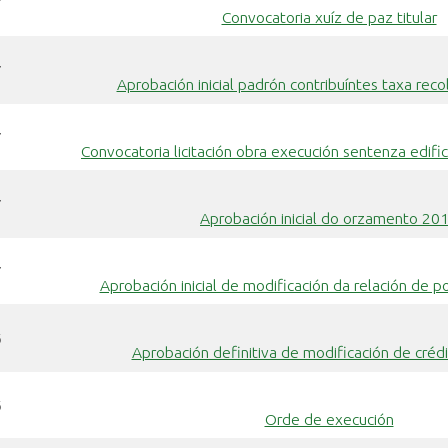
7
Convocatoria xuíz de paz titular
7
Aprobación inicial padrón contribuíntes taxa reco
7
Convocatoria licitación obra execución sentenza edifi
7
Aprobación inicial do orzamento 20
7
Aprobación inicial de modificación da relación de p
6
Aprobación definitiva de modificación de cré
6
Orde de execución