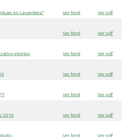
iduais en Lavandeira”
Ver html
Ver pdf
6
Ver html
Ver pdf
rativo interino
Ver html
Ver pdf
16
Ver html
Ver pdf
RPT
Ver html
Ver pdf
xo 2016
Ver html
Ver pdf
aballo
Ver html
Ver pdf