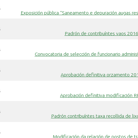
6
Exposición pública “Saneamento e depuración augas res
6
Padrón de contribuíntes vaos 201
6
Convocatoria de selección de funcionario administ
6
Aprobación definitiva orzamento 20
6
Aprobación definitiva modificación 
6
Padrón contribuíntes taxa recollida de li
6
Modificación da relación de postos de tr