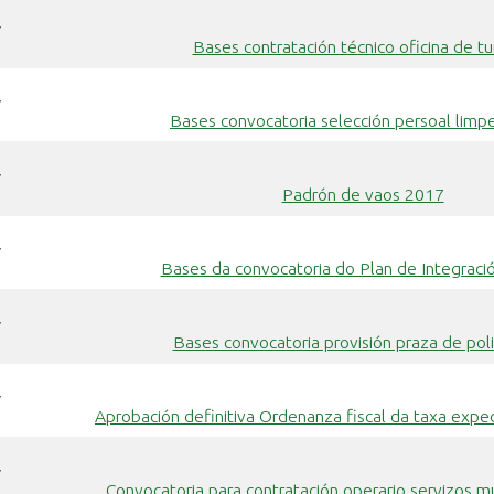
7
Bases contratación técnico oficina de t
7
Bases convocatoria selección persoal limpe
7
Padrón de vaos 2017
7
Bases da convocatoria do Plan de Integraci
7
Bases convocatoria provisión praza de polic
7
Aprobación definitiva Ordenanza fiscal da taxa exp
7
Convocatoria para contratación operario servizos múl