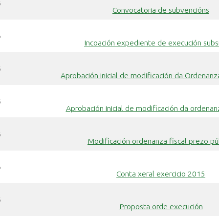
6
Convocatoria de subvencións
6
Incoación expediente de execución subsi
6
Aprobación inicial de modificación da Ordenanz
6
Aprobación inicial de modificación da ordenanz
6
Modificación ordenanza fiscal prezo pú
6
Conta xeral exercicio 2015
6
Proposta orde execución