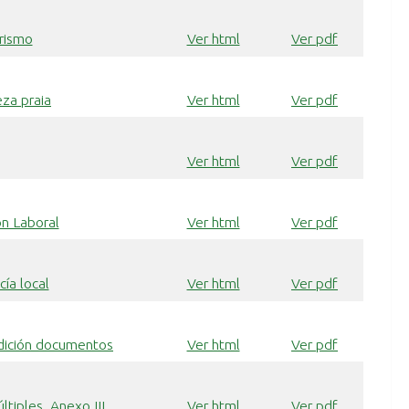
urismo
Ver html
Ver pdf
za praia
Ver html
Ver pdf
Ver html
Ver pdf
ón Laboral
Ver html
Ver pdf
ía local
Ver html
Ver pdf
edición documentos
Ver html
Ver pdf
tiples. Anexo III
Ver html
Ver pdf