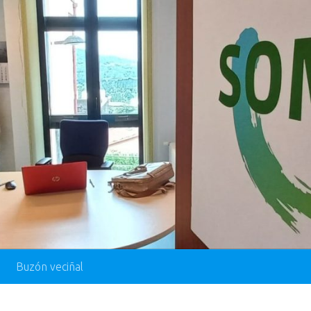
Buzón veciñal