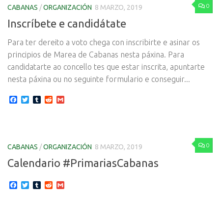
0
CABANAS
/
ORGANIZACIÓN
8 MARZO, 2019
Inscríbete e candidátate
Para ter dereito a voto chega con inscribirte e asinar os
principios de Marea de Cabanas nesta páxina. Para
candidatarte ao concello tes que estar inscrita, apuntarte
nesta páxina ou no seguinte formulario e conseguir...
Facebook
Twitter
Tumblr
Reddit
Gmail
0
CABANAS
/
ORGANIZACIÓN
8 MARZO, 2019
Calendario #PrimariasCabanas
Facebook
Twitter
Tumblr
Reddit
Gmail