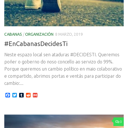
CABANAS
/
ORGANIZACIÓN
8 MARZO, 2019
#EnCabanasDecidesTi
Neste espazo local sen ataduras #DECIDESTI. Queremos
poñer o goberno do noso concello ao servizo do 99%.
Porque queremos un cambio político en maio colaborativo
e compartido, abrimos portas e ventás para participar do
cambio:...
Facebook
Twitter
Tumblr
Reddit
Gmail
0