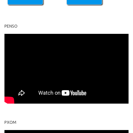
PENSO
PXOM