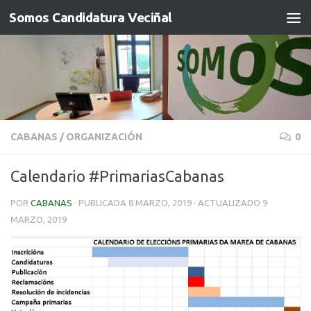
Somos Candidatura Veciñal
Saltar ao contido
CABANAS
/
ORGANIZACIÓN
0
Calendario #PrimariasCabanas
POR
CABANAS
· PUBLICADA
8 MARZO, 2019
· ACTUALIZADO
9
MARZO, 2019