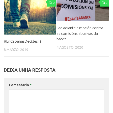
0
0
Sae adiante a moción contra
as comisións abusivas da
banca
#EnCabanasDecidesTi
4 AGOSTO, 2020
8 MARZO, 2019
DEIXA UNHA RESPOSTA
Comentario
*