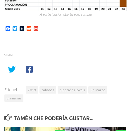
A participación aberta polo cambio
Facebook
Twitter
Tumblr
Reddit
Gmail
SHARE
Etiquetas:
2019
cabanas
eleccións locais
En Marea
primarias
TAMÉN CHE PODERÍA GUSTAR...